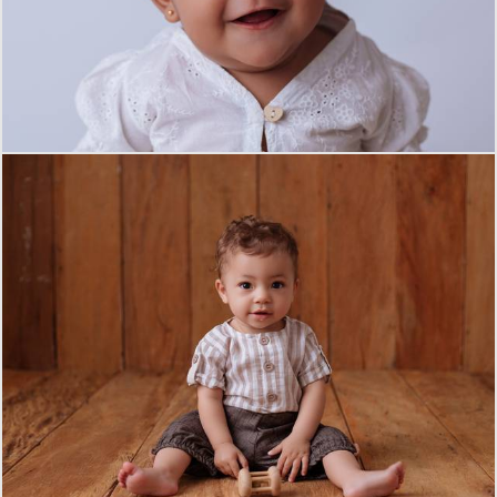
574
0
856
0